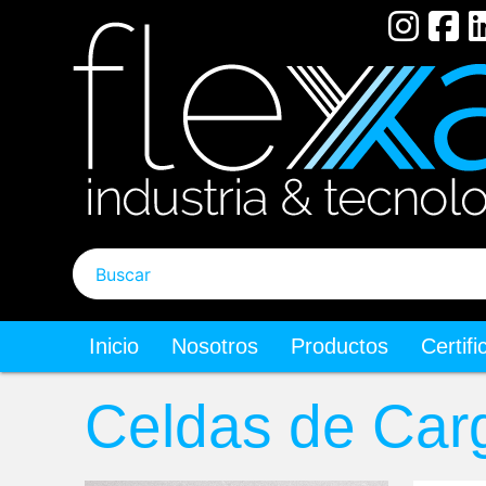
Pasar
al
contenido
principal
Buscar
Inicio
Nosotros
Productos
Certif
Main
Celdas de Car
navigation