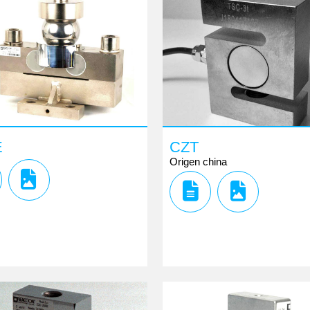
E
CZT
Origen china