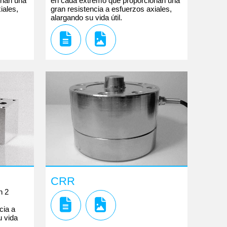
onan una
en cada extremo que proporcionan una
iales,
gran resistencia a esfuerzos axiales,
alargando su vida útil.
CRR
n 2
cia a
u vida