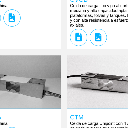
hina
Celda de carga tipo viga al cor
mediana y alta capacidad apta
plataformas, tolvas y tanques.
y con alta resistencia a esfuer
axiales.
A
CTM
hina
Celda de carga Unipoint con 4 