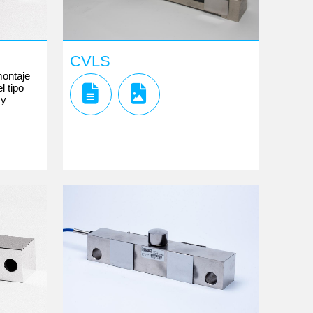
CVLS
montaje
l tipo
 y