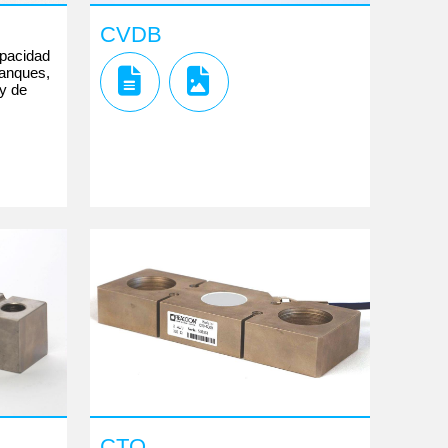
CVDB
apacidad
tanques,
 y de
CTO