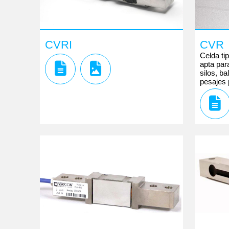
CVRI
CVR
Celda ti
apta par
silos, b
pesajes 