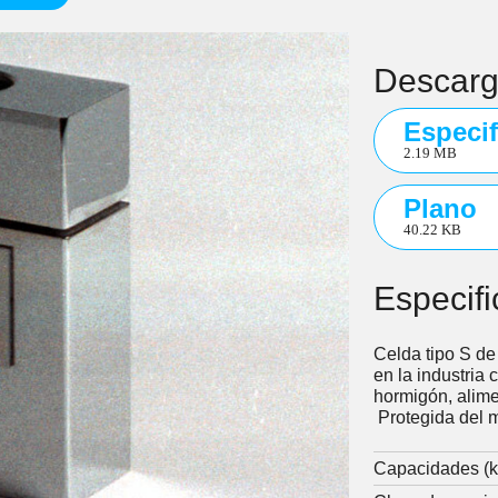
Descar
Especif
2.19 MB
Plano
40.22 KB
Especif
Celda tipo S de
en la industria
hormigón, alim
Protegida del m
Capacidades (k