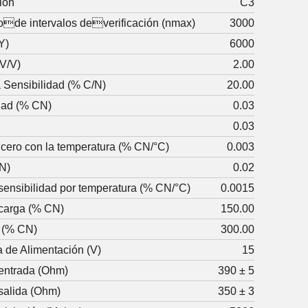
ión
C3
de intervalos deverificación (nmax)
3000
Y)
6000
mV/V)
2.00
a Sensibilidad (% C/N)
20.00
idad (% CN)
0.03
0.03
 cero con la temperatura (% CN/°C)
0.003
CN)
0.02
sensibilidad por temperatura (% CN/°C)
0.0015
ecarga (% CN)
150.00
a (% CN)
300.00
 de Alimentación (V)
15
entrada (Ohm)
390 ± 5
salida (Ohm)
350 ± 3