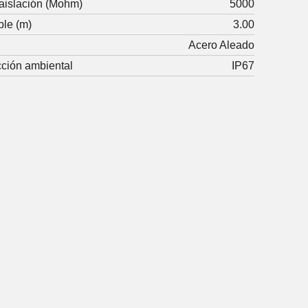
 aislación (Mohm)
5000
ble (m)
3.00
Acero Aleado
cción ambiental
IP67