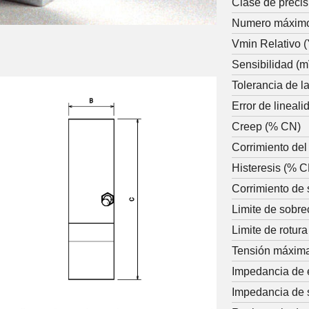
Clase de precis
Numero máximo
Vmin Relativo (
Sensibilidad (
Tolerancia de l
Error de lineal
Creep (% CN)
Corrimiento del
Histeresis (% 
Corrimiento de 
Limite de sobr
Limite de rotur
Tensión máxima
Impedancia de 
Impedancia de 