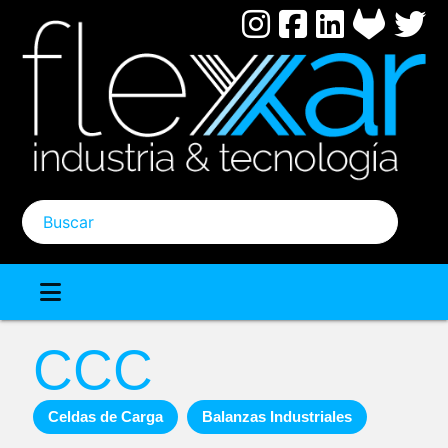
Pasar
al
contenido
principal
Buscar
CCC
Celdas de Carga
Balanzas Industriales