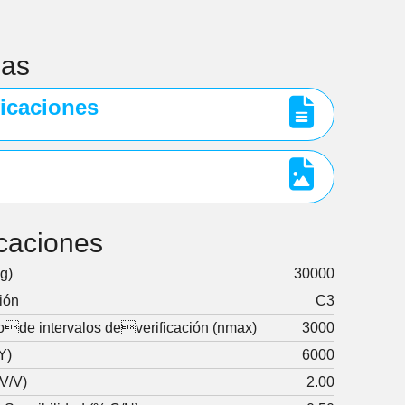
gas
icaciones
icaciones
g)
30000
ión
C3
de intervalos deverificación (nmax)
3000
Y)
6000
mV/V)
2.00