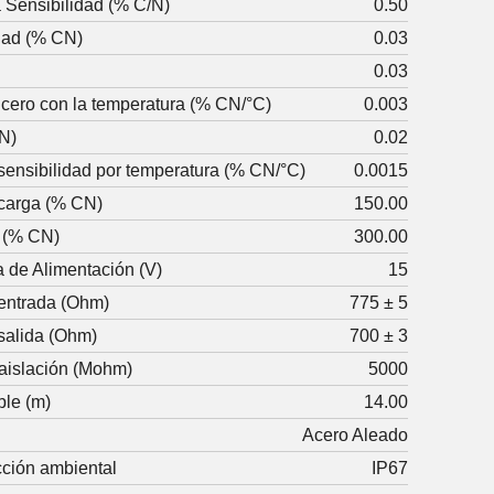
a Sensibilidad (% C/N)
0.50
idad (% CN)
0.03
0.03
 cero con la temperatura (% CN/°C)
0.003
CN)
0.02
sensibilidad por temperatura (% CN/°C)
0.0015
ecarga (% CN)
150.00
a (% CN)
300.00
 de Alimentación (V)
15
entrada (Ohm)
775 ± 5
salida (Ohm)
700 ± 3
 aislación (Mohm)
5000
ble (m)
14.00
Acero Aleado
cción ambiental
IP67