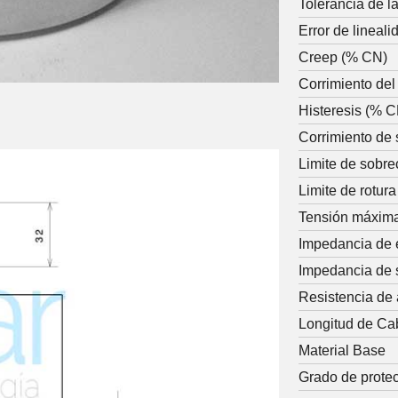
Tolerancia de l
Error de lineal
Creep (% CN)
Corrimiento del
Histeresis (% 
Corrimiento de 
Limite de sobr
Limite de rotur
Tensión máxima
Impedancia de 
Impedancia de 
Resistencia de
Longitud de Ca
Material Base
Grado de prote